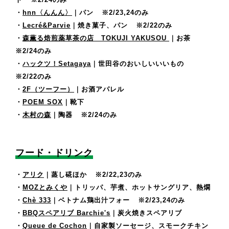
・
hnn〈んんん〉
｜パン
※2/23,24のみ
・
Lecré&Parvie
｜焼き菓子、パン
※2/22のみ
・
森薫る焙煎薬草茶の店 TOKUJI YAKUSOU
｜お茶
※2/24のみ
・
ハックツ！Setagaya
｜世田谷のおいしいいいもの
※2/22のみ
・
2F（ツーフー）
｜お酒アパレル
・
POEM SOX
｜靴下
・
木村の森
｜陶器
※2/24のみ
フード・ドリンク
・
アリク
｜蒸し硴ほか
※2/22,23のみ
・
MOZとみくや
｜トリッパ、芋煮、ホットサングリア、熱燗
・
Chè 333
｜ベトナム鶏出汁フォー
※2/23,24のみ
・
BBQスペアリブ Barchie's
｜炭火焼きスペアリブ
・
Queue de Cochon
｜自家製ソーセージ、スモークチキン