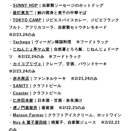
・
SUNNY HOP
｜自家製ソーセージのホットドッグ
・
提灯東京™
｜鮪の茜身と煮干の中華そば
・
TOKYO CAMP
｜ジビエスパイスカレー、ジビエフランク
フルト、アフリカコーラ、自家製セトウチレモネード
※2/23,24のみ
・
Yachego
｜ヴィーガン韓国料理
※フードトラック
・
じねんじょ亭ヤム堂
｜自然薯とろろ飯、じねんじょドーナ
ツ
※2/22,24のみ ※フードトラック
・
カイコプリヴェ
｜クレープ、甘酒、パウンドケーキ
※2/23,24のみ
・
赤木商店
｜ファンネルケーキ
※2/23,24のみ
・
SANITY
｜クラフトビール
・
Coaster
｜クラフトビール
・
仁井田本家
｜日本酒・甘酒・奈良漬け
・
虎ノ門蒸留所
｜蒸留酒
※2/22,23のみ
・
Maison Farmer
｜クラフトアイスクリーム、ホットワイン
・
Nuy & 菓子屋四枝
｜焼菓子、自家製ジュース
※2/22,23
のみ