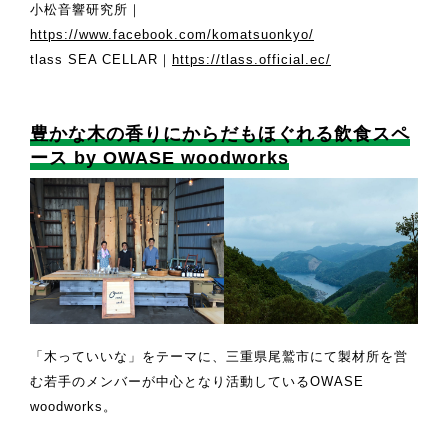
小松音響研究所｜
https://www.facebook.com/komatsuonkyo/
tlass SEA CELLAR｜
https://tlass.official.ec/
豊かな木の香りにからだもほぐれる飲食スペ
ース by OWASE woodworks
「木っていいな」をテーマに、三重県尾鷲市にて製材所を営
む若手のメンバーが中心となり活動しているOWASE
woodworks。