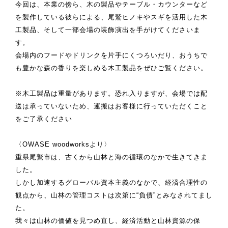
今回は、本業の傍ら、木の製品やテーブル・カウンターなど
を製作している彼らによる、尾鷲ヒノキやスギを活用した木
工製品、そして一部会場の装飾演出を手がけてくださいま
す。
会場内のフードやドリンクを片手にくつろいだり、おうちで
も豊かな森の香りを楽しめる木工製品をぜひご覧ください。
※木工製品は重量があります。恐れ入りますが、会場では配
送は承っていないため、運搬はお客様に行っていただくこと
をご了承ください
〈OWASE woodworksより〉
重県尾鷲市は、古くから山林と海の循環のなかで生きてきま
した。
しかし加速するグローバル資本主義のなかで、経済合理性の
観点から、山林の管理コストは次第に“負債”とみなされてまし
た。
我々は山林の価値を見つめ直し、経済活動と山林資源の保