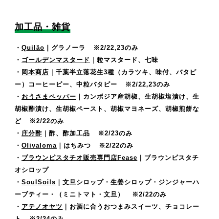
加工品・雑貨
・
Quilão
｜グラノーラ
※2/22,23のみ
・
ゴールデンマスタード
｜粒マスタード、七味
・
岡本商店
｜千葉半立落花生3種（カラツキ、味付、バタピ
ー）コーヒーピー、中粒バタピー
※2/22,23のみ
・
おうさまペッパー
｜カンボジア産胡椒、生胡椒塩漬け、生
胡椒酢漬け、生胡椒ペースト、胡椒マヨネーズ、胡椒煎餅な
ど
※2/22のみ
・
庄分酢
｜酢、酢加工品
※2/23のみ
・
Olivaloma
｜はちみつ
※2/22のみ
・
ブラウンピスタチオ販売専門店Fease
｜ブラウンピスタチ
オシロップ
・
SoulSoils
｜文旦シロップ・生姜シロップ・ジンジャーハ
ーブティー・（ミニトマト・文旦）
※2/22のみ
・
アテノオヤツ
｜お酒に合うおつまみスイーツ、チョコレー
ト
※2/24のみ