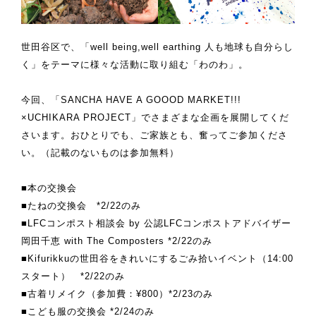
世田谷区で、「well being,well earthing 人も地球も自分らし
く」をテーマに様々な活動に取り組む「わのわ」。
今回、「SANCHA HAVE A GOOOD MARKET!!!
×UCHIKARA PROJECT」でさまざまな企画を展開してくだ
さいます。おひとりでも、ご家族とも、奮ってご参加くださ
い。（記載のないものは参加無料）
■本の交換会
■たねの交換会 *2/22のみ
■LFCコンポスト相談会 by 公認LFCコンポストアドバイザー
岡田千恵 with The Composters *2/22のみ
■Kifurikkuの世田谷をきれいにするごみ拾いイベント（14:00
スタート） *2/22のみ
■古着リメイク（参加費：¥800）*2/23のみ
■こども服の交換会 *2/24のみ