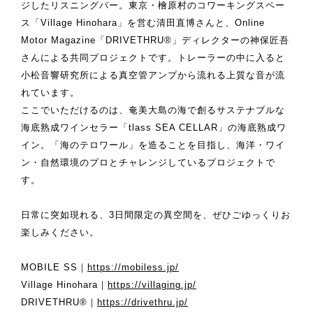
ジしたリスニングバー。東京・檜原村のコワーキングスペー
ス「Village Hinohara」を営む清田直博さんと、Online
Motor Magazine「DRIVETHRU®」ディレクターの神保匠吾
さんによる共同プロジェクトです。トレーラーの中に入ると
小松音響研究所による真空管アンプから流れる上質な音が流
れています。
ここでいただけるのは、奄美大島の海で創るサステナブルな
海底熟成ワインセラー「tlass SEA CELLAR」の海底熟成ワ
イン。「海のテロワール」を造ることを目指し、海洋・ワイ
ン・自然環境のプロとチャレンジしているプロジェクトで
す。
日常に突如現れる、3日間限定の異空間を、ぜひごゆっくりお
楽しみください。
MOBILE SS｜
https://mobiless.jp/
Village Hinohara｜
https://villaging.jp/
DRIVETHRU®｜
https://drivethru.jp/