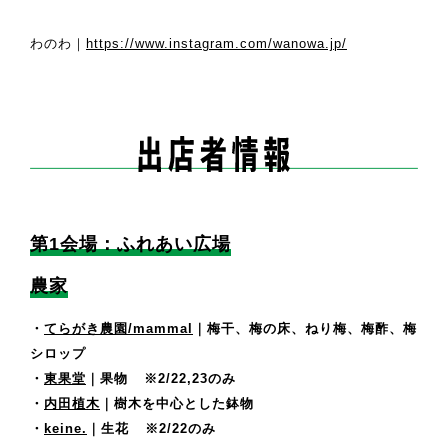
わのわ｜
https://www.instagram.com/wanowa.jp/
第1会場：ふれあい広場
農家
・
てらがき農園/mammal
｜梅干、梅の床、ねり梅、梅酢、梅
シロップ
・
東果堂
｜果物
※2/22,23のみ
・
内田植木
｜樹木を中心とした鉢物
・
keine.
｜生花
※2/22のみ